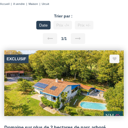
Accueil
A vendre
Maison
Urcuit
Trier par :
Date
Prix -/+
Prix +/-
1/1
EXCLUSIF
Domaine sur plus de 2 hectares de parc arboré