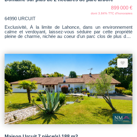
899 000 €
dont 3.84% TTC d'honoraires
64990 URCUIT
Exclusivité, À la limite de Lahonce, dans un environnement
calme et verdoyant, laissez-vous séduire par cette propriété
pleine de charme, nichée au coeur d'un parc clos de plus de 2
hectares. Cette maison sur trois niveaux offre des volumes
généreux et de nombreuses possibilités notamment un lieu de
vie privilégié au plus près de la nature. Dès l'entrée, vous serez
séduits par les beaux espaces de réception : un vaste salon-
séjour lumineux avec un poêle, ouvert sur une terrasse avec
vue sur le parc, un second salon, un bureau, une cuisine
indépendante communicante avec la salle à manger, ainsi qu'un
espace billard. La partie nuit propose 5 chambres spacieuses, 2
salles de bains et 3 WC indépendants. Le sous-sol de 100m²
vient compléter l'ensemble avec une salle de sport, une
buanderie, un atelier, une chaufferie et un grand garage. À
l'extérieur, tout est réuni pour profiter pleinement du cadre :
piscine, cuisine d'été couverte, dépendance d'environ 24 m² à
rénover, abri voiture d'environ 50 m², ainsi que plusieurs abris
pour animaux, dont un poulailler. Des travaux récents ont été
réalisés entre 2021 et 2024 : assainissement, rafraîchissement
des peintures intérieures, installation d'une chaudière bois,
remplacement de certaines menuiseries? Un bien rare sur le
secteur, offrant un cadre de vie exceptionnel, de beaux volumes
et un potentiel remarquable, à seulement quelques minutes de
Bayonne. Une propriété à découvrir absolument.
Maison Urcuit 7 pièce(s) 188 m2