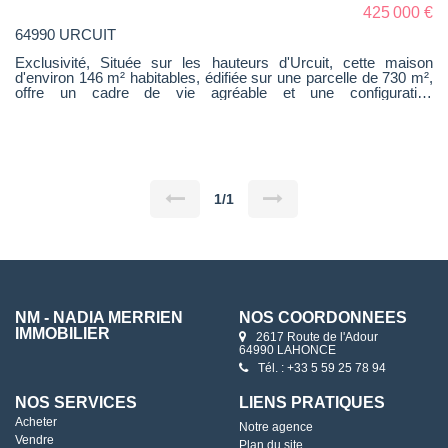
une famille en recherche de calme tout en restant à proximité
425 000 €
des commodités.
64990 URCUIT
Exclusivité, Située sur les hauteurs d'Urcuit, cette maison
d'environ 146 m² habitables, édifiée sur une parcelle de 730 m²,
offre un cadre de vie agréable et une configuration
particulièrement fonctionnelle. Elle se compose de 3 chambres,
dont une suite parentale en rez-de-chaussée, un véritable atout
pour ceux qui recherchent une maison avec une vie de plain-
pied. L'intérieur a été rénové, permettant de profiter d'espaces
remis au goût du jour. Grâce à son exposition sud-est, la
maison bénéficie d'une belle luminosité. Un poêle à granulés
vient compléter les prestations. À l'extérieur, le terrain de 730 m²
1/1
permet de profiter d'un espace agréable, complété par un
garage et un abri. À noter qu'un budget de ravalement de façade
est à prévoir, ce qui permettra au futur acquéreur de poursuivre
la mise en valeur du bien. Une maison agréable à vivre, offrant
de beaux volumes et une organisation idéale pour une famille.
AUDREY PINQUE (EI) Agent Commercial - Numéro RSAC :
534592142 - Bayonne.
NM - NADIA MERRIEN
NOS COORDONNÉES
IMMOBILIER
2617 Route de l'Adour
64990 LAHONCE
Tél. : +33 5 59 25 78 94
NOS SERVICES
LIENS PRATIQUES
Acheter
Notre agence
Vendre
Plan du site