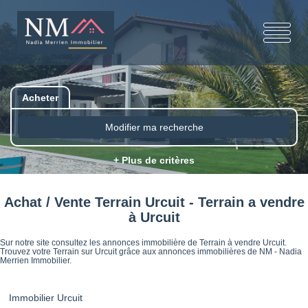
Acheter
Modifier ma recherche
+ Plus de critères
Achat / Vente Terrain Urcuit - Terrain a vendre
à Urcuit
Sur notre site consultez les annonces immobilière de Terrain à vendre Urcuit.
Trouvez votre Terrain sur Urcuit grâce aux annonces immobilières de NM - Nadia
Merrien Immobilier.
Immobilier Urcuit