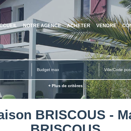
CCUEIL
NOTRE AGENCE
ACHETER
VENDRE
CO
Ville/Code pos
+ Plus de critères
Maison BRISCOUS - Ma
BRISCOUS