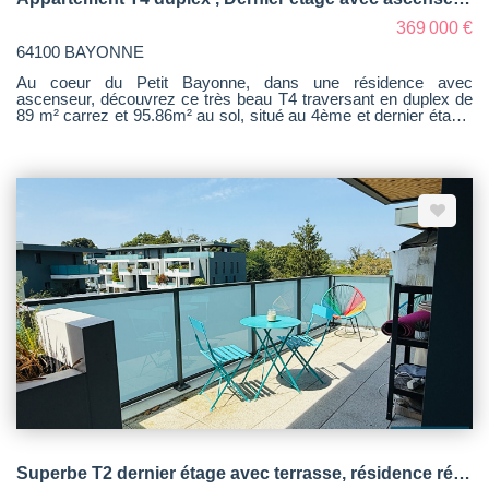
369 000 €
64100 BAYONNE
Au coeur du Petit Bayonne, dans une résidence avec
ascenseur, découvrez ce très beau T4 traversant en duplex de
89 m² carrez et 95.86m² au sol, situé au 4ème et dernier étage.
L'appartement séduit dès l'entrée par son coté chaleureux.
Lumineux grâce à de grandes ouvertures, la pièce de vie offre
un agréable salon-séjour de 26m², complété par une cuisine
indépendante entièrement équipée. Côté nuit, deux chambres
donnent sur cour, garantissant un environnement
particulièrement calme, y compris lors des périodes animées du
quartier. Chacune dispose de grands placards de rangement. La
mezzanine, équipée d'un Vélux, permet d'envisager facilement
une troisième chambre, un espace bureau ou un coin détente
selon les besoins. L'appartement dispose également d'un
cellier-buanderie très pratique et plutôt rare en appartement,
avec espace machine à laver, cumulus et rangements, ainsi
que d'une salle d'eau avec douche et toilettes indépendants.
Vous pourrez également ranger tout ce dont vous n'avez pas
besoin tous les jours grâce au grand grenier de 14m² au sol. Un
bien lumineux, fonctionnel et rare sur le secteur, idéal pour
profiter pleinement de la vie bayonnaise avec tous les
commerces de proximité tout en bénéficiant du calme d'un
dernier étage.
Superbe T2 dernier étage avec terrasse, résidence récente