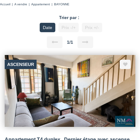
Accueil
A vendre
Appartement
BAYONNE
Trier par :
Date
Prix -/+
Prix +/-
1/1
ASCENSEUR
Appartement T4 duplex , Dernier étage avec ascenseur et grenier