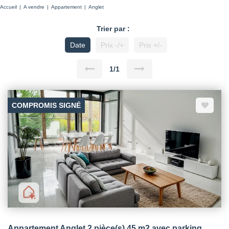
Accueil
A vendre
Appartement
Anglet
Trier par :
Date
Prix -/+
Prix +/-
1/1
COMPROMIS SIGNÉ
Appartement Anglet 2 pièce(s) 45 m2 avec parking