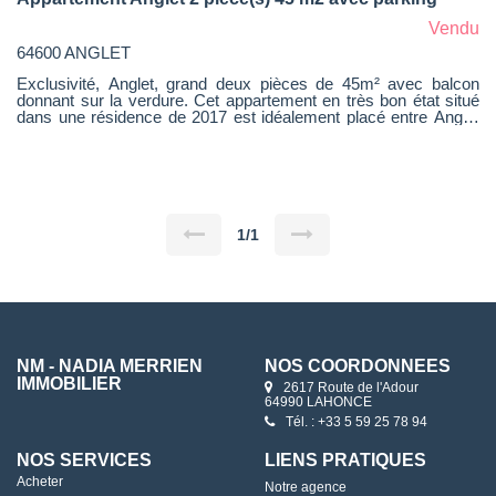
Vendu
64600 ANGLET
Exclusivité, Anglet, grand deux pièces de 45m² avec balcon
donnant sur la verdure. Cet appartement en très bon état situé
dans une résidence de 2017 est idéalement placé entre Anglet
et Biarritz, au calme et proche des commerces, bus... Au
premier étage avec ascenseur, il dispose d'une lumineuse pièce
à vivre avec cuisine équipée, donnant sur un agréable balcon.
L'appartement a été entièrement repeint, vous n'aurez qu'à
poser les valises. La chambre de 12m² dispose d'un placard
intégré. La salle d'eau avec douche et wc. En annexe, vous
profiterez d'une place de parking privative en sous-sol. Normes
1/1
RT 2012. Montant estimé des dépenses annuelles d'énergie
pour un usage standard : entre 358 € et 484 € par an. Prix
moyens des énergies indexés sur l'année 2023 (abonnements
compris)
NM - NADIA MERRIEN
NOS COORDONNÉES
IMMOBILIER
2617 Route de l'Adour
64990 LAHONCE
Tél. : +33 5 59 25 78 94
NOS SERVICES
LIENS PRATIQUES
Acheter
Notre agence