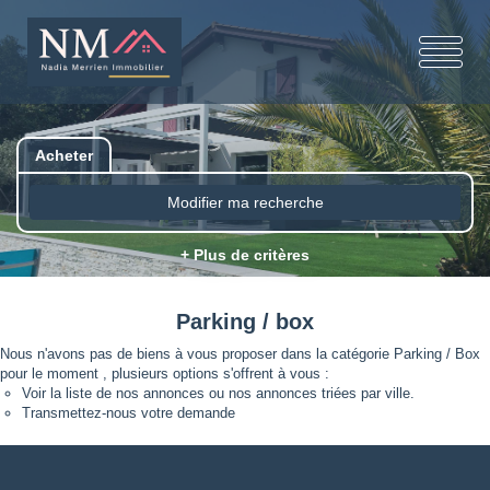
Acheter
Modifier ma recherche
+ Plus de critères
Parking / box
Nous n'avons pas de biens à vous proposer dans la catégorie Parking / Box
pour le moment , plusieurs options s'offrent à vous :
Voir
la liste de nos annonces
ou
nos annonces triées par ville.
Transmettez-nous votre demande