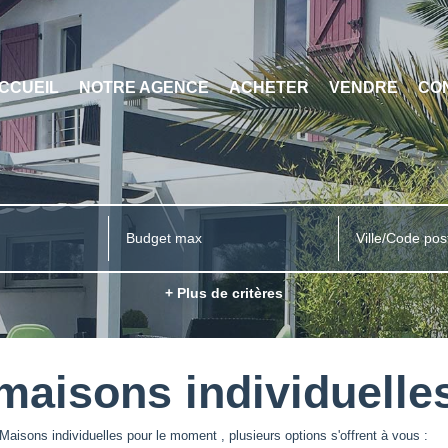
CCUEIL
NOTRE AGENCE
ACHETER
VENDRE
CO
Ville/Code pos
+ Plus de critères
maisons individuelle
aisons individuelles pour le moment , plusieurs options s'offrent à vous :