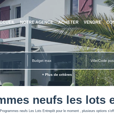
CCUEIL
NOTRE AGENCE
ACHETER
VENDRE
CO
Ville/Code pos
+ Plus de critères
mes neufs les lots 
Programmes neufs Les Lots Entrepôt pour le moment , plusieurs options s'off