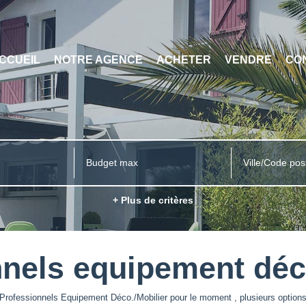
CCUEIL
NOTRE AGENCE
ACHETER
VENDRE
CO
Ville/Code pos
+ Plus de critères
nels equipement déc
rofessionnels Equipement Déco./Mobilier pour le moment , plusieurs options 