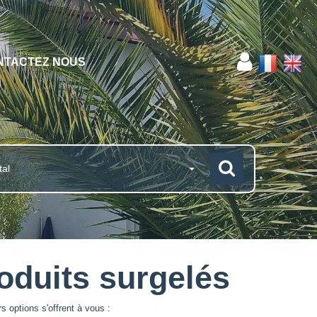
NTACTEZ NOUS
tal
oduits surgelés
 options s'offrent à vous :