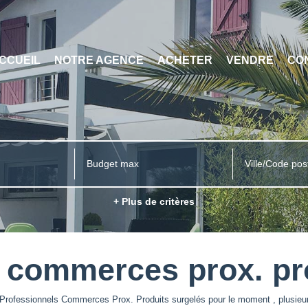
CCUEIL
NOTRE AGENCE
ACHETER
VENDRE
CO
Ville/Code pos
+ Plus de critères
 commerces prox. pr
Professionnels Commerces Prox. Produits surgelés pour le moment , plusieurs