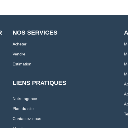
R
NOS SERVICES
A
Acheter
Ma
Vendre
Ma
Estimation
Ma
Ma
LIENS PRATIQUES
Ap
Ap
Notre agence
Ap
Plan du site
Te
Contactez-nous