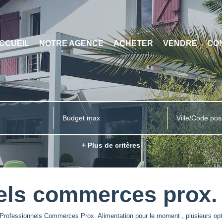
CCUEIL
NOTRE AGENCE
ACHETER
VENDRE
CO
Ville/Code pos
+ Plus de critères
els commerces prox. 
Professionnels Commerces Prox. Alimentation pour le moment , plusieurs opti