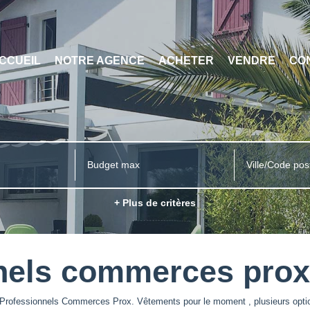
CCUEIL
NOTRE AGENCE
ACHETER
VENDRE
CO
Ville/Code pos
+ Plus de critères
nels commerces prox
 Professionnels Commerces Prox. Vêtements pour le moment , plusieurs option