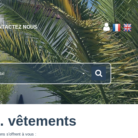
NTACTEZ NOUS
tal
. vêtements
s s'offrent à vous :