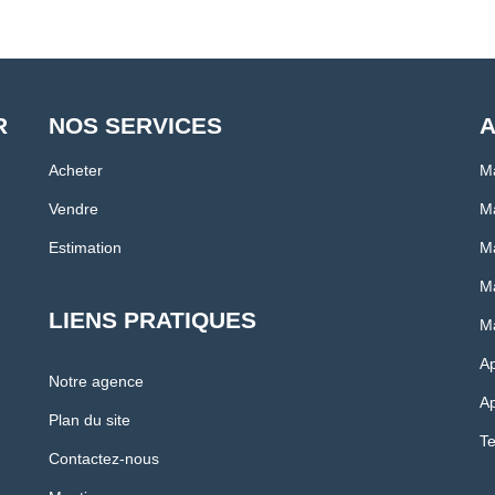
R
NOS SERVICES
A
Acheter
Ma
Vendre
Ma
Estimation
Ma
Ma
LIENS PRATIQUES
Ma
Ap
Notre agence
Ap
Plan du site
Te
Contactez-nous