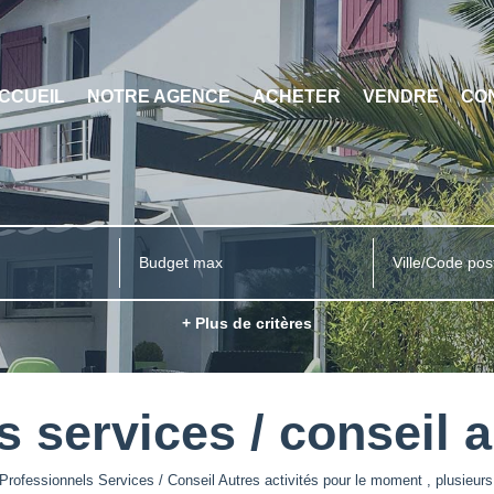
CCUEIL
NOTRE AGENCE
ACHETER
VENDRE
CO
Ville/Code pos
+ Plus de critères
 services / conseil a
rofessionnels Services / Conseil Autres activités pour le moment , plusieurs 