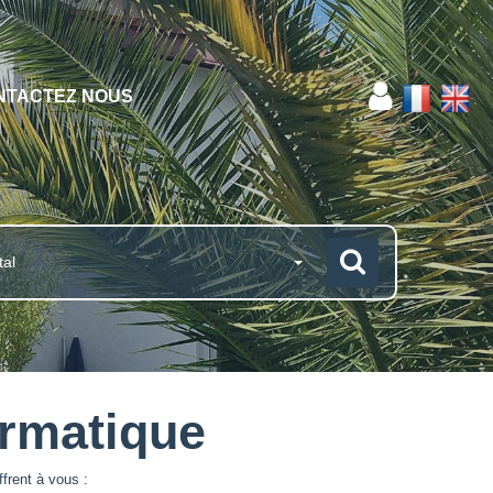
NTACTEZ NOUS
tal
ormatique
frent à vous :