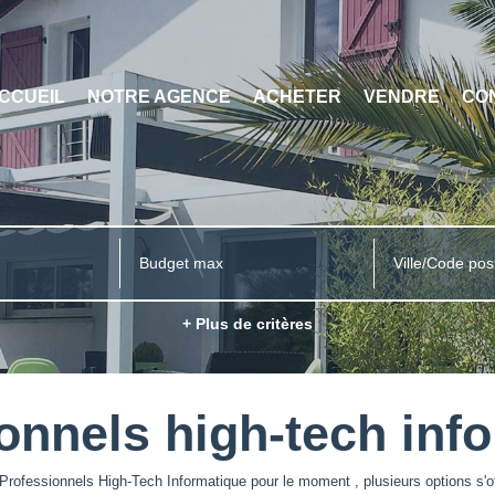
CCUEIL
NOTRE AGENCE
ACHETER
VENDRE
CO
Ville/Code pos
+ Plus de critères
onnels high-tech inf
rofessionnels High-Tech Informatique pour le moment , plusieurs options s'of