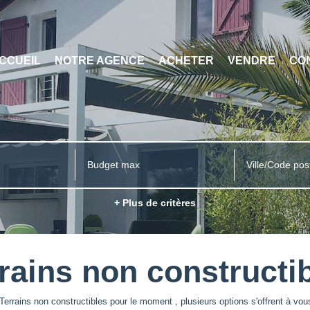
CCUEIL
NOTRE AGENCE
ACHETER
VENDRE
CO
Ville/Code pos
+ Plus de critères
rains non constructi
errains non constructibles pour le moment , plusieurs options s'offrent à vou