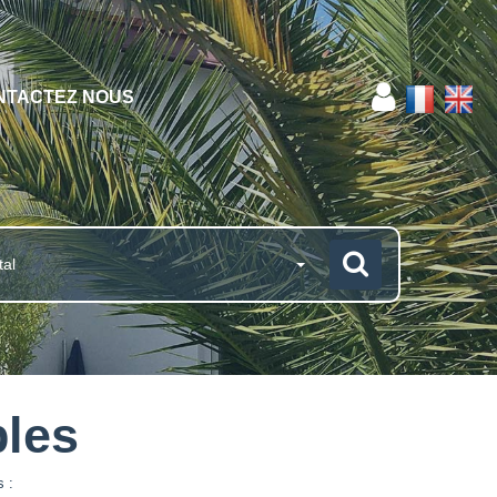
NTACTEZ NOUS
tal
bles
s :