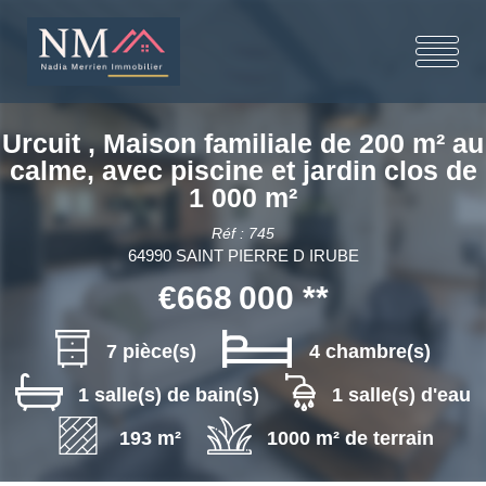
Urcuit , Maison familiale de 200 m² au
calme, avec piscine et jardin clos de
1 000 m²
Réf : 745
64990 SAINT PIERRE D IRUBE
€668 000
**
7 pièce(s)
4 chambre(s)
1 salle(s) de bain(s)
1 salle(s) d'eau
193 m²
1000 m² de terrain