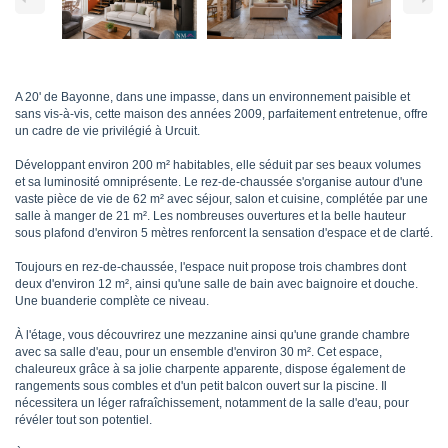
A 20' de Bayonne, dans une impasse, dans un environnement paisible et
sans vis-à-vis, cette maison des années 2009, parfaitement entretenue, offre
un cadre de vie privilégié à Urcuit.
Développant environ 200 m² habitables, elle séduit par ses beaux volumes
et sa luminosité omniprésente. Le rez-de-chaussée s'organise autour d'une
vaste pièce de vie de 62 m² avec séjour, salon et cuisine, complétée par une
salle à manger de 21 m². Les nombreuses ouvertures et la belle hauteur
sous plafond d'environ 5 mètres renforcent la sensation d'espace et de clarté.
Toujours en rez-de-chaussée, l'espace nuit propose trois chambres dont
deux d'environ 12 m², ainsi qu'une salle de bain avec baignoire et douche.
Une buanderie complète ce niveau.
À l'étage, vous découvrirez une mezzanine ainsi qu'une grande chambre
avec sa salle d'eau, pour un ensemble d'environ 30 m². Cet espace,
chaleureux grâce à sa jolie charpente apparente, dispose également de
rangements sous combles et d'un petit balcon ouvert sur la piscine. Il
nécessitera un léger rafraîchissement, notamment de la salle d'eau, pour
révéler tout son potentiel.