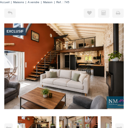
Accueil
Maisons
A vendre
Maison
Ref. : 745
EXCLUSIF