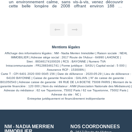
un environnement calme, sans vis-à-vis, venez découvrir
cette belle longère de 2008 offrant environ 188 m²
habitables. La maison propose de beaux volumes, avec une
pièce de vie lumineuse exposée sud-ouest, 5 chambres ainsi
qu'un grand bureau pouvant également servir en 6ème
chambre. À l'extérieur, vous profiterez d'un beau parc arboré
de 3 712 m², d'une piscine 10 x 5 m et d'un cadre de vie
agréable, au calme. Un double garage vient compléter
l'ensemble. La maison est raccordée au tout-à-l'égout. Un
bien spacieux, lumineux et fonctionnel, parfait pour une
famille recherchant de l'espace et de la tranquillité. Vous
pouvez me contacter au 06.32.22.22.63 ou par mail :
Mentions légales
audrey.pinque@merrien-immobilier.com AUDREY PINQUE
Affichage des informations légales : NM - Nadia Merrien Immobilier | Raison sociale : NEHL
(EI) Agent Commercial - Numéro RSAC : 534592142 -
IMMOBILIER | Adresse siège social : 2617 Route de l'Adour - 64990 LAHONCE |
Bayonne.
Siret : 88346174100026 | RCS : BAYONNE | Numero TVA
Intracommunautaire : FR12883461741 | Forme juridique : SASU | Capital social : 5 000 |
Assurance RCP : 153008N |
Carte T : CPI 6401 2020 000 0045 156 | Date de délivrance : 2020-05-29 | Lieu de délivrance :
64100 BAYONNE | Caisse de garantie financière : GALIAN. | N° de caisse de garantie :
B01050543 | Adresse caisse de garantie : 89 RUE DE LA BOETIE 75008 PARIS | Montant de la
garantie financière : 120 000 | Nom du médiateur : ANM (Association Nationale des Médiateurs) |
Adresse du médiateur : 62 rue Tiquetonne, 75002 Paris / 62 rue Tiquetonne, 75002 Paris |
Adresse du site : NC |
Entreprise juridiquement et financièrement indépendante
NM - NADIA MERRIEN
NOS COORDONNÉES
IMMOBILIER