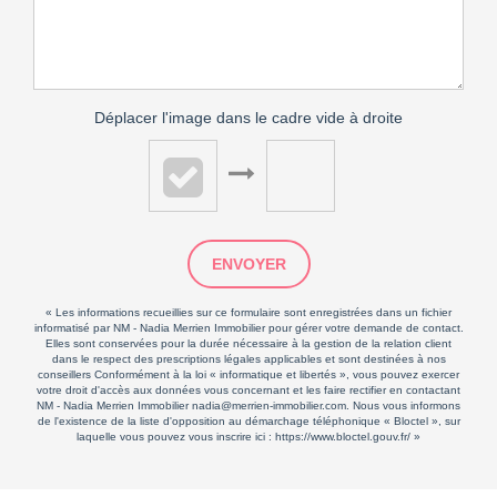
Déplacer l'image dans le cadre vide à droite
ENVOYER
« Les informations recueillies sur ce formulaire sont enregistrées dans un fichier
informatisé par NM - Nadia Merrien Immobilier pour gérer votre demande de contact.
Elles sont conservées pour la durée nécessaire à la gestion de la relation client
dans le respect des prescriptions légales applicables et sont destinées à nos
conseillers Conformément à la loi « informatique et libertés », vous pouvez exercer
votre droit d'accès aux données vous concernant et les faire rectifier en contactant
NM - Nadia Merrien Immobilier nadia@merrien-immobilier.com. Nous vous informons
de l'existence de la liste d'opposition au démarchage téléphonique « Bloctel », sur
laquelle vous pouvez vous inscrire ici :
https://www.bloctel.gouv.fr/
»