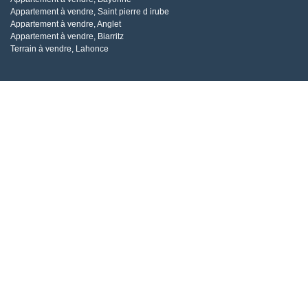
Appartement à vendre, Saint pierre d irube
Appartement à vendre, Anglet
Appartement à vendre, Biarritz
Terrain à vendre, Lahonce