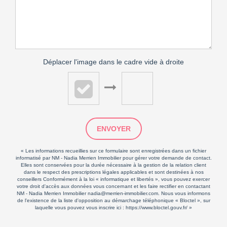
Déplacer l'image dans le cadre vide à droite
ENVOYER
« Les informations recueillies sur ce formulaire sont enregistrées dans un fichier
informatisé par NM - Nadia Merrien Immobilier pour gérer votre demande de contact.
Elles sont conservées pour la durée nécessaire à la gestion de la relation client
dans le respect des prescriptions légales applicables et sont destinées à nos
conseillers Conformément à la loi « informatique et libertés », vous pouvez exercer
votre droit d'accès aux données vous concernant et les faire rectifier en contactant
NM - Nadia Merrien Immobilier nadia@merrien-immobilier.com. Nous vous informons
de l'existence de la liste d'opposition au démarchage téléphonique « Bloctel », sur
laquelle vous pouvez vous inscrire ici :
https://www.bloctel.gouv.fr/
»