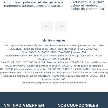
Exclusivité, À la limite de Lahonce, dans un environnement
calme et verdoyant, laissez-vous séduire par cette propriété
pleine de charme, nichée au coeur d'un parc clos de plus de
2 hectares. Cette maison sur trois niveaux offre des volumes
généreux et de nombreuses possibilités notamment un lieu
de vie privilégié au plus près de la nature. Dès l'entrée, vous
serez séduits par les beaux espaces de réception : un vaste
salon-séjour lumineux avec un poêle, ouvert sur une terrasse
avec vue sur le parc, un second salon, un bureau, une
cuisine indépendante communicante avec la salle à manger,
ainsi qu'un espace billard. La partie nuit propose 5 chambres
spacieuses, 2 salles de bains et 3 WC indépendants. Le
Mentions légales
sous-sol de 100m² vient compléter l'ensemble avec une salle
de sport, une buanderie, un atelier, une chaufferie et un
Affichage des informations légales : NM - Nadia Merrien Immobilier | Raison sociale : NEHL
grand garage. À l'extérieur, tout est réuni pour profiter
IMMOBILIER | Adresse siège social : 2617 Route de l'Adour - 64990 LAHONCE |
pleinement du cadre : piscine, cuisine d'été couverte,
Siret : 88346174100026 | RCS : BAYONNE | Numero TVA
dépendance d'environ 24 m² à rénover, abri voiture d'environ
Intracommunautaire : FR12883461741 | Forme juridique : SASU | Capital social : 5 000 |
50 m², ainsi que plusieurs abris pour animaux, dont un
Assurance RCP : 153008N |
poulailler. Des travaux récents ont été réalisés entre 2021 et
Carte T : CPI 6401 2020 000 0045 156 | Date de délivrance : 2020-05-29 | Lieu de délivrance :
2024 : assainissement, rafraîchissement des peintures
64100 BAYONNE | Caisse de garantie financière : GALIAN. | N° de caisse de garantie :
intérieures, installation d'une chaudière bois, remplacement
B01050543 | Adresse caisse de garantie : 89 RUE DE LA BOETIE 75008 PARIS | Montant de la
de certaines menuiseries? Un bien rare sur le secteur, offrant
garantie financière : 120 000 | Nom du médiateur : ANM (Association Nationale des Médiateurs) |
un cadre de vie exceptionnel, de beaux volumes et un
Adresse du médiateur : 62 rue Tiquetonne, 75002 Paris / 62 rue Tiquetonne, 75002 Paris |
potentiel remarquable, à seulement quelques minutes de
Adresse du site : NC |
Bayonne. Une propriété à découvrir absolument.
Entreprise juridiquement et financièrement indépendante
NM - NADIA MERRIEN
NOS COORDONNÉES