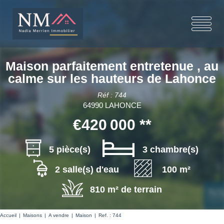
Maison parfaitement entretenue , au
calme sur les hauteurs de Lahonce
Réf : 744
64990 LAHONCE
€420 000
**
5 pièce(s)
3 chambre(s)
2 salle(s) d'eau
100 m²
810 m² de terrain
Accueil
Maisons
A vendre
Maison
Ref. : 744