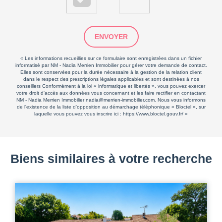
ENVOYER
« Les informations recueillies sur ce formulaire sont enregistrées dans un fichier
informatisé par NM - Nadia Merrien Immobilier pour gérer votre demande de contact.
Elles sont conservées pour la durée nécessaire à la gestion de la relation client
dans le respect des prescriptions légales applicables et sont destinées à nos
conseillers Conformément à la loi « informatique et libertés », vous pouvez exercer
votre droit d'accès aux données vous concernant et les faire rectifier en contactant
NM - Nadia Merrien Immobilier nadia@merrien-immobilier.com. Nous vous informons
de l'existence de la liste d'opposition au démarchage téléphonique « Bloctel », sur
laquelle vous pouvez vous inscrire ici :
https://www.bloctel.gouv.fr/
»
Biens similaires à votre recherche