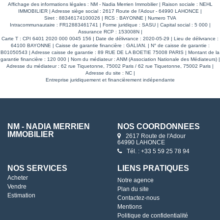
audrey.pinque@merrien-immobilier.com AUDREY PINQUE
Affichage des informations légales : NM - Nadia Merrien Immobilier | Raison sociale : NEHL
(EI) Agent Commercial - Numéro RSAC : 534592142 -
IMMOBILIER | Adresse siège social : 2617 Route de l'Adour - 64990 LAHONCE |
Bayonne.
Siret : 88346174100026 | RCS : BAYONNE | Numero TVA
Intracommunautaire : FR12883461741 | Forme juridique : SASU | Capital social : 5 000 |
Assurance RCP : 153008N |
Carte T : CPI 6401 2020 000 0045 156 | Date de délivrance : 2020-05-29 | Lieu de délivrance :
64100 BAYONNE | Caisse de garantie financière : GALIAN. | N° de caisse de garantie :
B01050543 | Adresse caisse de garantie : 89 RUE DE LA BOETIE 75008 PARIS | Montant de la
garantie financière : 120 000 | Nom du médiateur : ANM (Association Nationale des Médiateurs) |
Adresse du médiateur : 62 rue Tiquetonne, 75002 Paris / 62 rue Tiquetonne, 75002 Paris |
Adresse du site : NC |
Entreprise juridiquement et financièrement indépendante
NM - NADIA MERRIEN
NOS COORDONNÉES
IMMOBILIER
2617 Route de l'Adour
64990 LAHONCE
Tél. : +33 5 59 25 78 94
NOS SERVICES
LIENS PRATIQUES
Acheter
Notre agence
Vendre
Plan du site
Estimation
Contactez-nous
Mentions
Politique de confidentialité