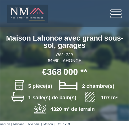
Maison Lahonce avec grand sous-
sol, garages
Réf : 729
64990 LAHONCE
€368 000
**
5 pièce(s)
2 chambre(s)
1 salle(s) de bain(s)
107 m²
4320 m² de terrain
Accueil
Maisons
A vendre
Maison
Ref. : 729