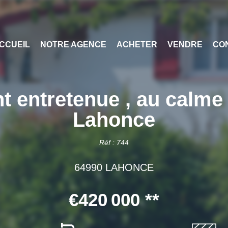
CCUEIL
NOTRE AGENCE
ACHETER
VENDRE
CO
t entretenue , au calme 
Lahonce
Réf : 744
64990 LAHONCE
€420 000
**