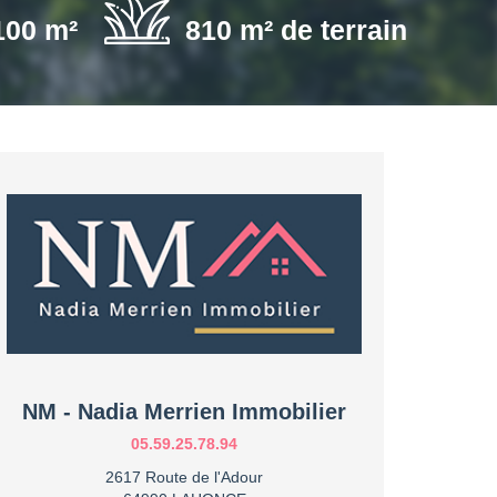
100 m²
810 m² de terrain
NM - Nadia Merrien Immobilier
05.59.25.78.94
2617 Route de l'Adour