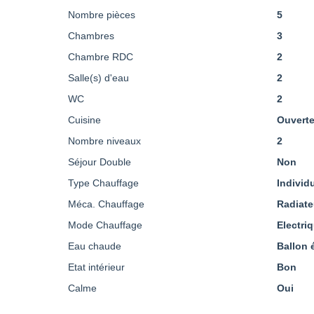
Nombre pièces
5
Chambres
3
Chambre RDC
2
Salle(s) d'eau
2
WC
2
Cuisine
Ouvert
Nombre niveaux
2
Séjour Double
Non
Type Chauffage
Individ
Méca. Chauffage
Radiate
Mode Chauffage
Electri
Eau chaude
Ballon 
Etat intérieur
Bon
Calme
Oui