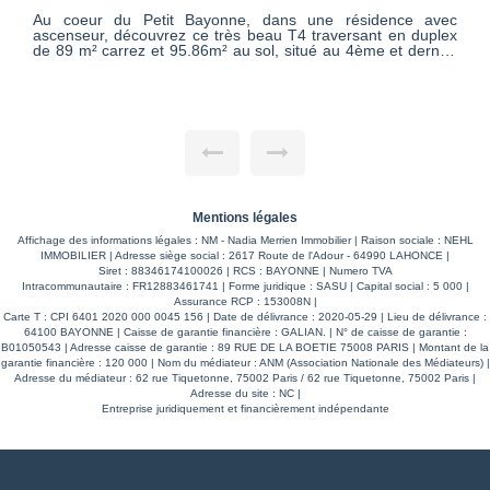
Au coeur du Petit Bayonne, dans une résidence avec
ascenseur, découvrez ce très beau T4 traversant en duplex
de 89 m² carrez et 95.86m² au sol, situé au 4ème et dernier
étage. L'appartement séduit dès l'entrée par son coté
chaleureux. Lumineux grâce à de grandes ouvertures, la
pièce de vie offre un agréable salon-séjour de 26m²,
complété par une cuisine indépendante entièrement
équipée. Côté nuit, deux chambres donnent sur cour,
garantissant un environnement particulièrement calme, y
compris lors des périodes animées du quartier. Chacune
dispose de grands placards de rangement. La mezzanine,
équipée d'un Vélux, permet d'envisager facilement une
troisième chambre, un espace bureau ou un coin détente
selon les besoins. L'appartement dispose également d'un
Mentions légales
cellier-buanderie très pratique et plutôt rare en appartement,
Affichage des informations légales : NM - Nadia Merrien Immobilier | Raison sociale : NEHL
avec espace machine à laver, cumulus et rangements, ainsi
IMMOBILIER | Adresse siège social : 2617 Route de l'Adour - 64990 LAHONCE |
que d'une salle d'eau avec douche et toilettes indépendants.
Siret : 88346174100026 | RCS : BAYONNE | Numero TVA
Vous pourrez également ranger tout ce dont vous n'avez pas
Intracommunautaire : FR12883461741 | Forme juridique : SASU | Capital social : 5 000 |
besoin tous les jours grâce au grand grenier de 14m² au sol.
Assurance RCP : 153008N |
Un bien lumineux, fonctionnel et rare sur le secteur, idéal
Carte T : CPI 6401 2020 000 0045 156 | Date de délivrance : 2020-05-29 | Lieu de délivrance :
pour profiter pleinement de la vie bayonnaise avec tous les
64100 BAYONNE | Caisse de garantie financière : GALIAN. | N° de caisse de garantie :
commerces de proximité tout en bénéficiant du calme d'un
B01050543 | Adresse caisse de garantie : 89 RUE DE LA BOETIE 75008 PARIS | Montant de la
dernier étage.
garantie financière : 120 000 | Nom du médiateur : ANM (Association Nationale des Médiateurs) |
Adresse du médiateur : 62 rue Tiquetonne, 75002 Paris / 62 rue Tiquetonne, 75002 Paris |
Adresse du site : NC |
Entreprise juridiquement et financièrement indépendante