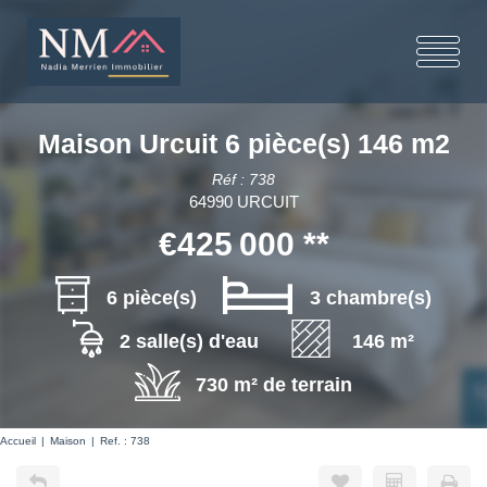
Maison Urcuit 6 pièce(s) 146 m2
Réf : 738
64990 URCUIT
€425 000
**
6 pièce(s)
3 chambre(s)
2 salle(s) d'eau
146 m²
730 m² de terrain
Accueil
Maison
Ref. : 738