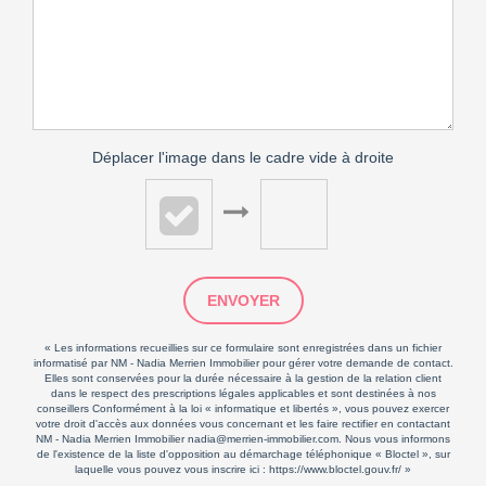
Déplacer l'image dans le cadre vide à droite
ENVOYER
« Les informations recueillies sur ce formulaire sont enregistrées dans un fichier
informatisé par NM - Nadia Merrien Immobilier pour gérer votre demande de contact.
Elles sont conservées pour la durée nécessaire à la gestion de la relation client
dans le respect des prescriptions légales applicables et sont destinées à nos
conseillers Conformément à la loi « informatique et libertés », vous pouvez exercer
votre droit d'accès aux données vous concernant et les faire rectifier en contactant
NM - Nadia Merrien Immobilier nadia@merrien-immobilier.com. Nous vous informons
de l'existence de la liste d'opposition au démarchage téléphonique « Bloctel », sur
laquelle vous pouvez vous inscrire ici :
https://www.bloctel.gouv.fr/
»